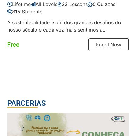
Lifetime
All Levels
33 Lessons
0 Quizzes
315 Students
A sustentabilidade é um dos grandes desafios do
nosso século e cada vez mais sentimos a
necessidade de enfrentar os […]
Free
Enroll Now
PARCERIAS